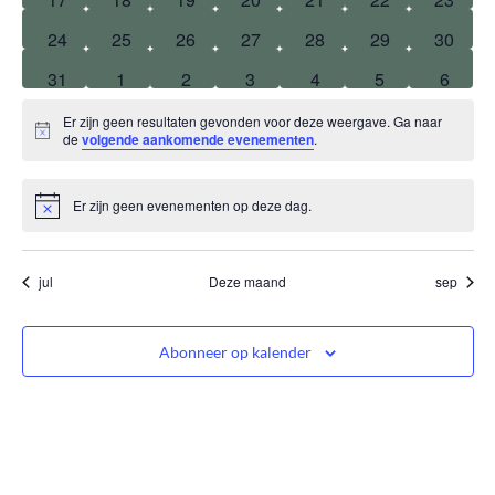
0 evenementen
0 evenementen
0 evenementen
0 evenementen
0 evenementen
0 evenementen
0 even
24
25
26
27
28
29
30
0 evenementen
0 evenementen
0 evenementen
0 evenementen
0 evenementen
0 evenemente
0 even
31
1
2
3
4
5
6
Er zijn geen resultaten gevonden voor deze weergave. Ga naar
Bericht
de
volgende aankomende evenementen
.
Er zijn geen evenementen op deze dag.
Bericht
jul
Deze maand
sep
Abonneer op kalender