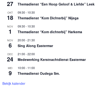
27
Themadienst “Een Hoop Geloof & Liefde” Leek
09:30
-
10:30
OKT
18
Themadienst “Kom Dichterbij” Nijega
09:30
-
10:30
NOV
1
Themadienst “Kom dichterbij” Harkema
20:00
-
21:30
NOV
6
Sing Along Eastermar
21:00
-
22:00
DEC
24
Medewerking Kerstnachtdienst Eastermar
10:00
-
11:00
MEI
9
Themadienst Oudega Sm.
Bekijk kalender