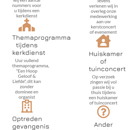
Tevens
nummers voor
verlenen wij in
u tijdens een
overleg onze
kerkdienst
medewerking
aan uw
kerstconcert
of evenement
Themaprogramma
tijdens
kerkdienst
Huiskamer
of
Uur vullend
themaprogramma,
tuinconcert
"Een Hoop
Geloof &
Op verzoek
Liefde", dit kan
zingen wij vol
zonder
passie bij u
dominee en
thuis tijdens
organist
een huiskamer
of tuinconcert
Optreden
Ander
gevangenis