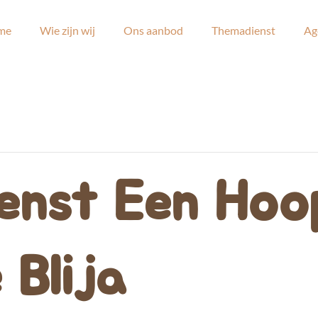
me
Wie zijn wij
Ons aanbod
Themadienst
Ag
enst Een Hoo
 Blija