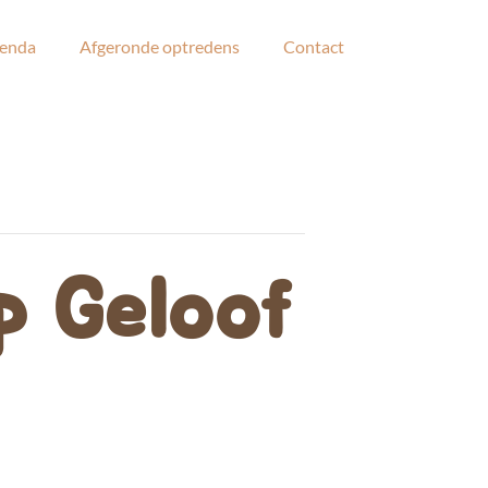
enda
Afgeronde optredens
Contact
p Geloof