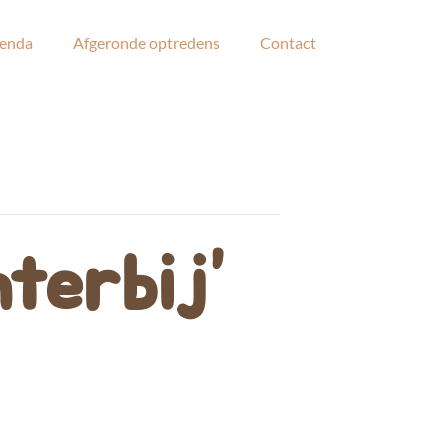
enda
Afgeronde optredens
Contact
terbij”