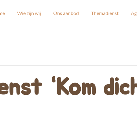
me
Wie zijn wij
Ons aanbod
Themadienst
Ag
nst “Kom dich